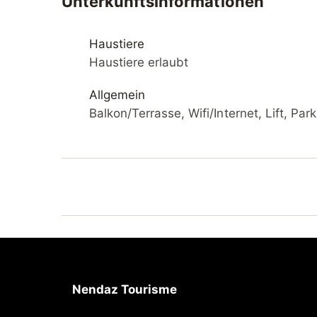
Unterkunftsinformationen
Eisfeld 50 m, Kinderspielplatz 300 m. Bekann
Nendaz-Tracouet 1 km. Wandergebiete: Bisse
Skibus. Weitere Unterkünfte sind buchbar.
Haustiere
Haustiere erlaubt
Allgemein
Balkon/Terrasse, Wifi/Internet, Lift, Pa
Nendaz Tourisme