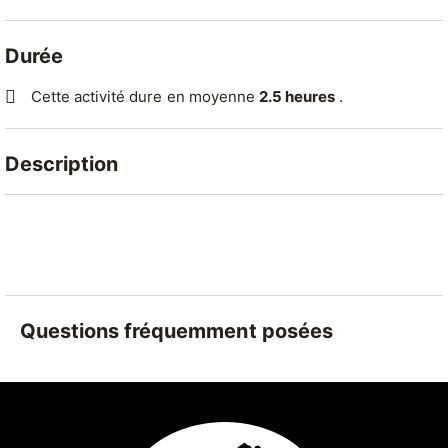
Durée
Cette activité dure en moyenne
2.5 heures
.
Description
Venez profitez, en famille ou entre amis, d'une balade
à la découverte des champignons.
Découvrez les secrets des champignons comestibles
et plongez dans le monde fascinant de la mycologie.
Questions fréquemment posées
Cette balade d’environ deux heures et demie à
travers la forêt et accompagnée d'une guide
expérimentée, vous permettra d'en apprendre plus
sur les secrets des champignons de la région. Les
enfants âgés de cinq ans et plus ainsi que capables