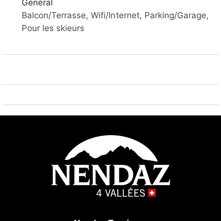
Général
de renommée sont facilement accessibles: Tracouet
Balcon/Terrasse, Wifi/Internet, Parking/Garage,
Nendaz 4 Vallées 600 m. Région de randonnées:
Pour les skieurs
Bisse du Milieu 300 m. Veuillez noter: ski-bus gratuit.