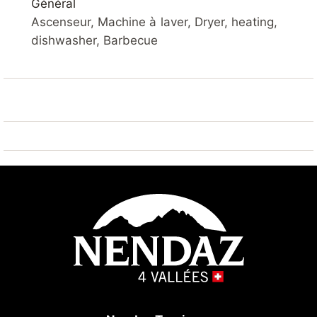
Général
avec lavabo et WC. A l'étage: 1 chambre à 2 lits, 1
Ascenseur, Machine à laver, Dryer, heating,
chambre mansardée à 3 lits, 1 salle de bain avec
dishwasher, Barbecue
lavabo, douche et WC, 1 grande terrasse sud-est, 1
balcon est-nord. 6ème étage. Duplex. Parking
commun devant l'immeuble + 1 place de parc
extérieure réservée (immeuble voisin Soldanelles).
Magnifique vue sur les Alpes. A proximité immédiate
des remontées mécaniques (200m). A 5 min. à pied
des commerces et du centre.