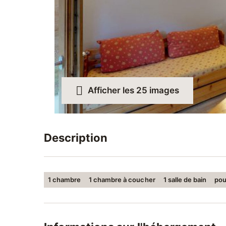
Afficher les 25 images
Description
text missing
1 chambre
1 chambre à coucher
1 salle de bain
pou