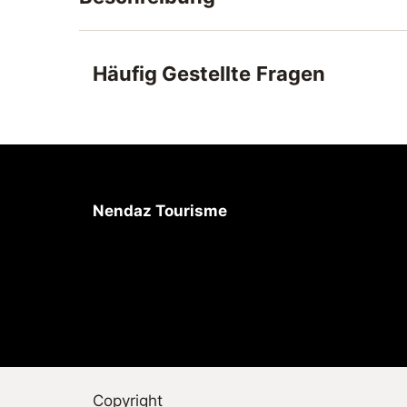
Kuscheliges Plüschtier zum Verlieben. Chees
perfektes Souvenir für Kinder an unvergessli
Häufig Gestellte Fragen
Nendaz Tourisme
Copyright