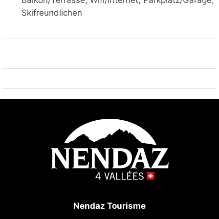
Balkon/Terrasse, Wifi/Internet, Parkplatz/Garage,
15 km. Bekannte Skigebiete sind gut erreichbar:
Skifreundlichen
Nendaz 4 Vallées - Tracouet 1 km. Wandergebiete:
Bisse du Milieu 50 m, Bisse Vieux 1.8 km. Bitte
beachten: Gratis Skibus.
Nendaz Tourisme