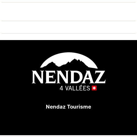
Skisportanlagen 250 m, Eisfeld 400 m. Nahe
gelegene Sehenswürdigkeiten: Alaïa Bay - Surf Park
16 km. Bekannte Skigebiete sind gut erreichbar:
Nendaz 4 Vallées - Tracouet 250 m. Bekannte Seen
in der Umgebung sind gut erreichbar: Les Iles 16 km.
Wandergebiete: Bisse Vieux 350 m, Bisse du Milieu
750 m.
Nendaz Tourisme