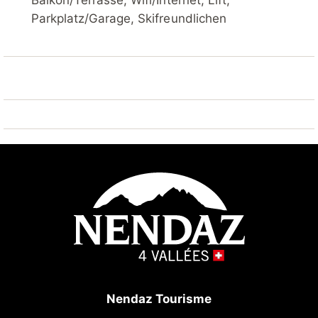
Balkon/Terrasse, Wifi/Internet, Lift,
Tennis 700 m, Skisportanlagen 1 km,
Parkplatz/Garage, Skifreundlichen
Skibushaltestelle 10 m. Bekannte Skigebiete sind gut
erreichbar: Nendaz 4 Vallées - Tracouet 1 km.
Wandergebiete: Randonnée Les Crêtes 20 m, Bisse
du Milieu 600 m. Bitte beachten: Gratis Skibus.
Weitere Unterkünfte sind buchbar.
Nendaz Tourisme