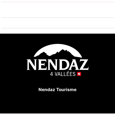
gut erreichbar: Nendaz 4 Vallées - Tracouet 500 m.
Bekannte Seen in der Umgebung sind gut erreichbar:
Domaine des Iles 14 m. Wandergebiete: Bisse du
Milieu 500 m, Chemin des Crêtes 500 m. Bitte
beachten: Gratis Skibus. Weitere Unterkünfte sind
buchbar.
Nendaz Tourisme