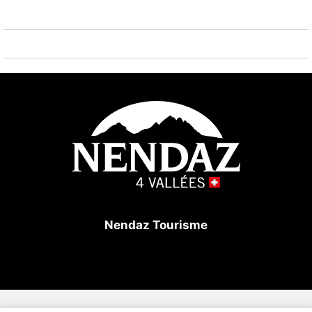
Personen – perfekt für einen Urlaub mit Familie oder
Freunden.
Das Chalet erstreckt sich über drei Etagen. Im
Obergeschoss befinden sich drei Schlafzimmer, ein
Badezimmer en suite sowie ein weiteres Duschbad.
Die mittlere Etage ist ein offener Wohnbereich mit
einem gemütlichen Wohnzimmer, einem schönen
Essbereich und einer voll ausgestatteten Küche. Im
unteren Stockwerk finden Sie drei weitere
grosszügige Schlafzimmer, ein Badezimmer, ein
Duschbad sowie eine Waschküche mit
Nendaz Tourisme
Waschmaschine und Trockner. Die Garage wurde so
eingerichtet, dass Sie Ihre Skiausrüstung dort
unterbringen können.
Zimmeraufteilung: