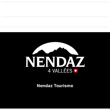
Sehenswürdigkeiten: Les Grands Bains d'Heremence
14 km, Alaïa Bay - Surf Park 10 km. Bekannte
Skigebiete sind gut erreichbar: Nendaz 4 Vallées -
Tracouet 5.5 km, Siviez 4 Vallées 10.4 km, Veysonnaz
4 Vallées 6.5 km. Bekannte Seen in der Umgebung
sind gut erreichbar: Lac souterrain de St-Léonard 17
km. Wandergebiete: Bisse d'en Bas 4.7 km, Bisse du
Milieu 5.6 km. Bitte beachten: Fahrzeug empfohlen.
Nendaz Tourisme