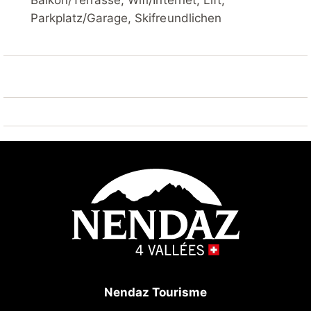
Balkon/Terrasse, Wifi/Internet, Lift,
Schlittelbahn, Kinderspielplatz 450 m. Nahe gelegene
Parkplatz/Garage, Skifreundlichen
Sehenswürdigkeiten: Alaïa Bay - Surf 15 km.
Bekannte Skigebiete sind gut erreichbar: Nendaz
Tracouet 4 Vallées 400 m. Wandergebiete: Bisse du
Milieu 350 m.
Nendaz Tourisme