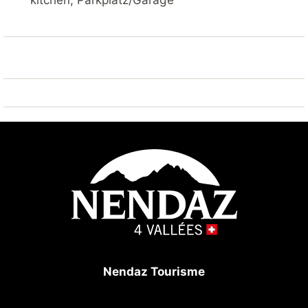
kitchen, Parkplatz/Garage
Verfügung (Zugang unterliegt den Öffnungszeiten).
Die Wohnung umfasst:
2 Doppelzimmer (Betten 180x200) jeweils mit
angrenzendem Badezimmer mit Badewanne,
Dusche und Toilette. Zugang zum Balkon von
den Zimmern aus.
Eine voll ausgestattete offene Küche:
Glaskeramikkochfeld, Ofen, Geschirrspüler,
Kühlschrank, Nespresso-Kaffeemaschine,
Fondue- und Chinesisch-Set, Raclette-Set (mit
kleinen Pfännchen).
Ein helles Wohnzimmer mit Essecke und direktem
Zugang zu einem grossen Balkon mit schöner
Nendaz Tourisme
freier Aussicht auf die Berge und die Ebene der
Ecluses. Gemütliches Wohnzimmer mit Smart-TV.