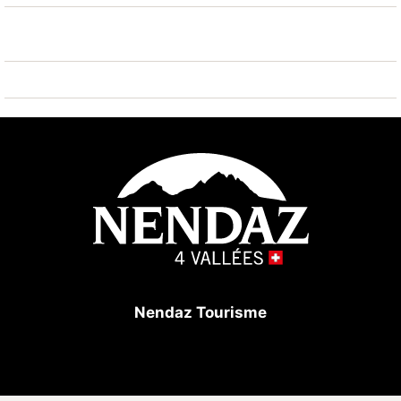
200 m. Bekannte Skigebiete sind gut erreichbar:
Nendaz Tracouet par un chemin pédestre 550 m.
Bitte beachten: Gratis Skibus. Weitere Unterkünfte
sind buchbar.
Nendaz Tourisme