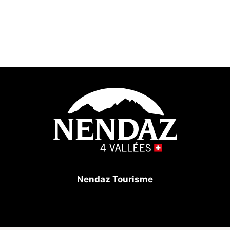
Bay - Surf Park 16 km. Bekannte Skigebiete sind gut
erreichbar: Nendaz 4 vallées Tracouet 50 m.
Wandergebiete: Bisse vieux 50 m, Bisse du Milieu
700 m. Bitte beachten: Bei guter Schneelage Zufahrt
mit den Skiern bis zum Haus. Weitere Unterkünfte
sind buchbar.
Nendaz Tourisme