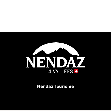
Bay - Surf Park 16 km. Bekannte Skigebiete sind gut
erreichbar: Nendaz 4 vallées Tracouet 50 m.
Wandergebiete: Bisse vieux 50 m, Bisse du Milieu
700 m. Bitte beachten: Bei guter Schneelage Zufahrt
mit den Skiern bis zum Haus. Weitere Unterkünfte
sind buchbar.
Nendaz Tourisme