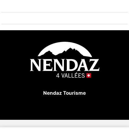
Großer Eckbalkon mit Blick nach
Osten/Süden/Westen.
Im Gebäude: Waschküche (münzbetrieben), Aufzug
und Skiraum.
Parkplatz: Außenstellplätze je nach Verfügbarkeit.
Privater Zugang mit Schranke.
Ideale Lage für Familien.
Im Winter: 100m von der Rodelbahn und dem
Nendaz Tourisme
Förderband entfernt, kostenloser Shuttlebus am Fuße
des Gebäudes.
Im Sommer: 50m von den Tennisplätzen und dem
Schwimmbad entfernt.