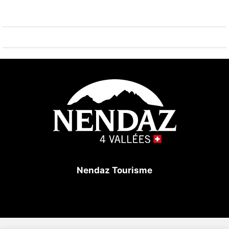
Badewanne, WC und Waschbecken. Balkon nach
Südwesten.
Im Gebäude: Skiraum, Schuhraum, Waschküche
(gegen Gebühr), Aufzug.
Parkplatz: 2 Parkplätze sind im Mietpreis inbegriffen
(1x innen im Parkhaus Rosablanche und 1x außen
beim Babylift).
Hervorragende Lage an den Skipisten,
im Herzen des Skigebiets 4 Vallées, für einen Urlaub
ohne Auto!
Nendaz Tourisme