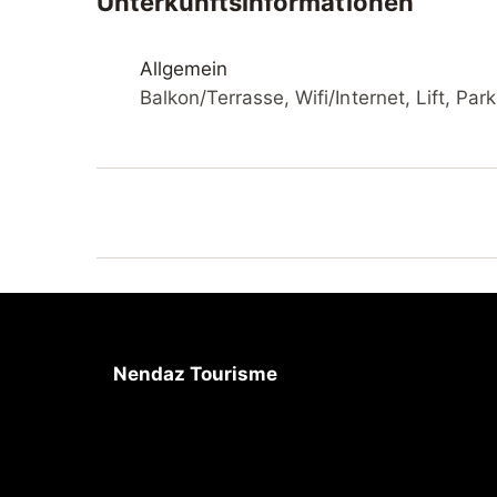
Unterkunftsinformationen
Skibushaltestelle 250 m. Bekannte Skigebiet
km. Bitte beachten: Weitere Unterkünfte sin
Allgemein
Balkon/Terrasse, Wifi/Internet, Lift, Pa
Nendaz Tourisme