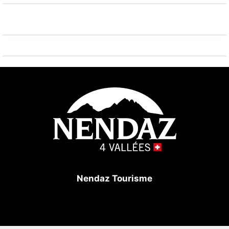
beachten: Der Besitzer akzeptiert keine
Jugendgruppen. Gratis Skibus. Die Nachbarschaft ist
sehr lärmempfindlich. Ruhe und gutes Benehmen wird
erwartet.
Nendaz Tourisme