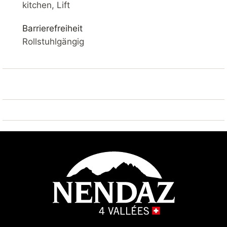
SKI IN / SKI OUT – SAUNA – BLICK AUF DAS TAL –
kitchen, Lift
BALKON – WLAN
Barrierefreiheit
IHRE UNTERKUNFT
Rollstuhlgängig
Komfortable 3*-Wohnung mit 54 m2. Wohnzimmer mit
Balkon, Flachbildfernseher mit Kabel-TV und WLAN.
Offene Küche mit Kühlschrank und Gefrierfach,
Geschirrspüler, Mikrowelle, Wasserkocher und
Kaffeemaschine.
Wohnzimmer : Schlafsofa 2x 80*200
Schlafzimmer 1 : 2x Einzelbetten 90*200
Schlafzimmer 2 : 1x Etagenbetten 90*200
Eingangsbereich : 1x Etagenbetten 90*200
2 Badezimmer : 1x mit Badewanne und WC und
1x mit Dusche und WC
Esszimmer