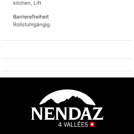
SKI IN / SKI OUT – SAUNA – PARKPLATZ – BALKON –
kitchen, Lift
WLAN
Barrierefreiheit
IHRE UNTERKUNFT
Rollstuhlgängig
Komfortables renoviertes 3*-Apartment von 34 m².
Wohnzimmer mit Balkon, Flachbildfernseher mit
Kabelanschluss und WLAN. Offene Küche
ausgestattet mit Kühlschrank, Mikrowelle,
Geschirrspüler und Kaffeemaschine.
Wohnzimmer : Schlafsofa 2x 80*200
Schlafzimmer : 2x Einzelbetten geklebt 90*200
Badezimmer : 1x mit Bad und 1x separates WC
Esszimmer
Aussenbereich : Balkon
Sauna : im Gebäude verfügbar (gegen Gebühr)
Wäscherei : im Haus vorhanden (gegen Aufpreis)