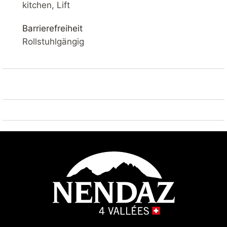
SKI IN – SAUNA – BLICK AUF DAS TAL – WLAN –
kitchen, Lift
PARKPLATZ
Barrierefreiheit
IHRE UNTERKUNFT
Rollstuhlgängig
Komfortable, renovierte 3*-Wohnung mit 54 m² im 3.
Stock. Wohnzimmer mit Kabelfernsehen und Zugang
zum Balkon mit Blick auf das Rhonetal. Offene Küche
mit Backofen, Geschirrspüler, Nespresso-
Kaffeemaschine (Kapseln nicht im Lieferumfang
enthalten), Toaster und Raclette-Maschine.
Schlafzimmer 1 : 2x Einzelbetten nebeneinander
90*200
Schlafzimmer 2 : 2x Einzelbetten 90*200
Flur: 1x Etagenbett 90*200
Badezimmer: 1x mit Bad und WC 1x mit Dusche
und WC