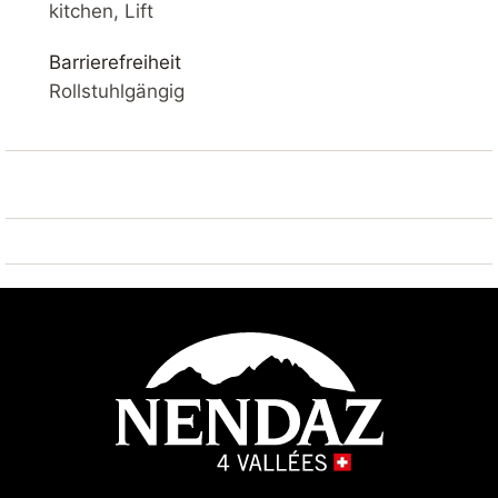
SKI IN / SKI OUT – SAUNA – BLICK AUF DAS TAL –
kitchen, Lift
BALKON – WLAN
Barrierefreiheit
IHRE UNTERKUNFT
Rollstuhlgängig
Komfortable 3*-Wohnung mit 39m2. Wohnzimmer mit
Balkon, Flachbildfernseher mit Kabel-TV und WLAN.
Offene Küche mit Mikrowelle, Geschirrspülmaschine
und Filterkaffeemaschine.
Wohnzimmer : Doppel-Schlafsofa 160*190
Schlafzimmer : 2x Einzelbetten nebeneinander
90*200
Flur : 1x Etagenbett 90*200
2 Badezimmer : 1x mit Bad 1 Dusche und 1x
separates WC
Außen: Balkon
Sauna : im Gebäude verfügbar (gegen Gebühr)