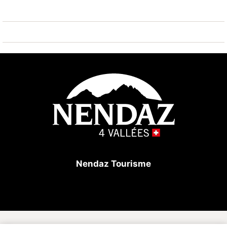
einem Schlafsofa für flexible Unterbringung. Die
separate, im Jahr 2025 renovierte Küche ist perfekt
ausgestattet mit Kühlschrank, Ofen, Geschirrspüler,
Kaffeemaschine, Wasserkocher und allen
notwendigen Kochutensilien.
Die Residenz bietet praktische Ausstattungen wie
WLAN, ein Bügeleisen und einen Fernseher. Die
Zentralheizung garantiert optimalen Komfort, selbst
an kühlen Bergabenden. Ein Balkon bietet einen
atemberaubenden Blick auf die umliegenden Berge
und ermöglicht es, die alpine Landschaft auf der
Nendaz Tourisme
Nordseite voll zu genießen. Ein zweiter Balkon auf der
Südseite steht ebenfalls zur Verfügung.
Bezüglich der Annehmlichkeiten steht ein privater
Außenparkplatz zur Verfügung. Die Parkplätze sind