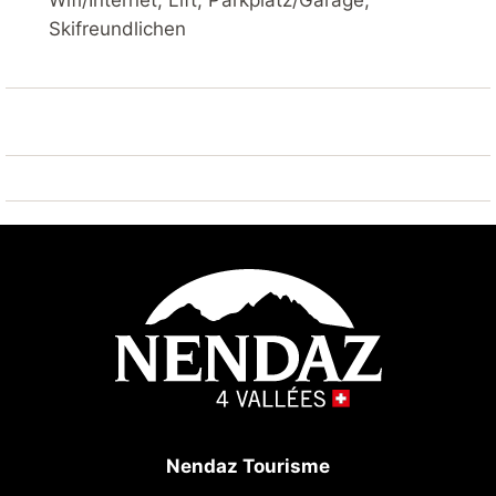
Wifi/Internet, Lift, Parkplatz/Garage,
Einkaufsgeschäft 10 m, Bushaltestelle "Haute-
Skifreundlichen
Nendaz, station/poste" 7.7 km, Bahnstation "Sion"
20.5 km. Golfplatz (18 Loch) 25 km, Tennis 7 km,
Skisportanlagen 10 m, Skibushaltestelle 100 m,
Skischule, Kinderskischule 10 m, Ski-Kindergarten 7
km, Schlittelbahn 100 m, Eisfeld 7 km,
Kinderspielplatz 10 m. Bekannte Skigebiete sind gut
erreichbar: 4 Vallées 10 m. Wandergebiete: Barrage
de Cleuson 5 km, Bisse de Chervé 5 km, Bisse de
Saxon 200 m. Bitte beachten: Weitere Unterkünfte
sind buchbar. Heizung nur im Winter möglich.
Sportgeschäfte / Skiverleih.
Nendaz Tourisme