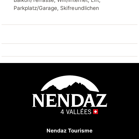
Balkon/Terrasse, Wifi/Internet, Lift,
Einkaufsgeschäft 10 m, Bushaltestelle "Haute-
Parkplatz/Garage, Skifreundlichen
Nendaz, station/poste" 7.7 km, Bahnstation "Sion"
20.5 km. Golfplatz (18 Loch) 25 km, Tennis 7 km,
Skisportanlagen 10 m, Skibushaltestelle 100 m,
Skischule, Kinderskischule 10 m, Ski-Kindergarten 7
km, Schlittelbahn 100 m, Eisfeld 7 km,
Kinderspielplatz 10 m. Bekannte Skigebiete sind gut
erreichbar: 4 Vallées 10 m. Wandergebiete: Barrage
de Cleuson 5 km, Bisse de Chervé 5 km, Bisse de
Saxon 200 m. Bitte beachten: Weitere Unterkünfte
sind buchbar. Heizung nur im Winter möglich.
Sportgeschäfte / Skiverleih.
Nendaz Tourisme