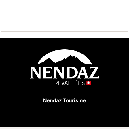
Skibushaltestelle 100 m, Eisfeld 500 m,
Kinderspielplatz 700 m. Nahe gelegene
Sehenswürdigkeiten: Alaïa Bay - Surf Park 15 km, Via
Ferrata du Belevedere de Nax 25 km. Bekannte
Skigebiete sind gut erreichbar: Nendaz Tracouet 4
Vallées 300 m. Bekannte Seen in der Umgebung sind
gut erreichbar: Lac souterrain de St-Léonard 23 km.
Wandergebiete: Bisse du Milieu 50 m, Bisse Vieux 1
km. Bitte beachten: Gratis Skibus. Weitere
Unterkünfte sind buchbar. Haustiere nicht erlaubt im
ganzen Gebäude.
Nendaz Tourisme