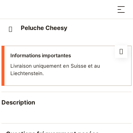
Peluche Cheesy
Informations importantes
Livraison uniquement en Suisse et au
Liechtenstein.
Description
Craquez pour Cheesy, la mascotte de Nendaz, en
version peluche toute douce. Un souvenir parfait pour
les enfants ou pour ramener un clin d’œil affectueux