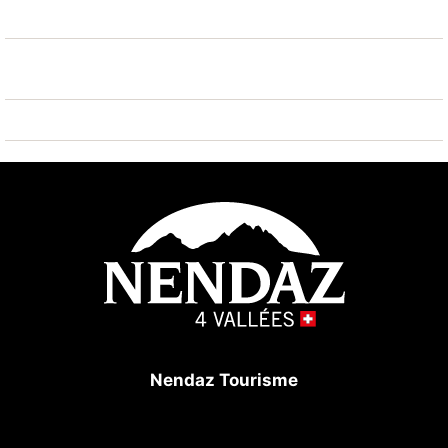
trous) 18 km, remontées mécaniques 250 m. Patinoire
400 m. Attractions à proximité: Alaïa Bay - Surf Park
16 km. Les domaines skiables de renommée sont
facilement accessibles: Nendaz 4 Vallées - Tracouet
250 m. Les lacs connus sont facilement accessibles:
Les Iles 16 km. Région de randonnées: Bisse Vieux
350 m, Bisse du Milieu 750 m.
Nendaz Tourisme