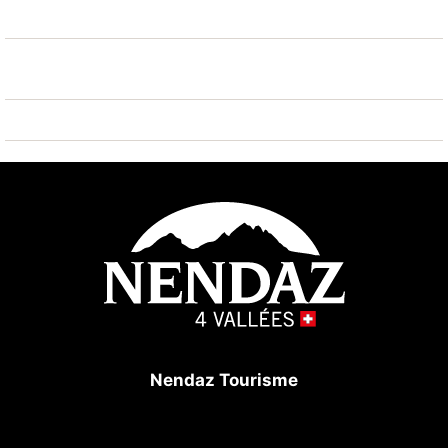
pistes de ski 50 m, location de ski 10 m. Arrêt du ski-
bus 50 m. Les domaines skiables de renommée sont
facilement accessibles: Nendaz Tracouet 4 Vallées
50 m. Région de randonnées: Bise Vieux 200 m.
Veuillez noter: ski-bus gratuit.
Nendaz Tourisme