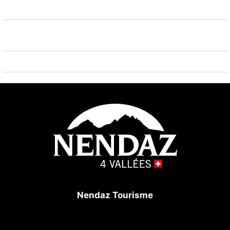
skiables de renommée sont facilement accessibles:
Nendaz 4 Vallées - Tracouet 500 m. Les lacs connus
sont facilement accessibles: Domaine des Iles 14 m.
Région de randonnées: Bisse du Milieu 500 m,
Chemin des Crêtes 500 m. Veuillez noter: ski-bus
gratuit. D’autres appartements sont également
proposés à la location dans cette maison de
vacances.
Nendaz Tourisme