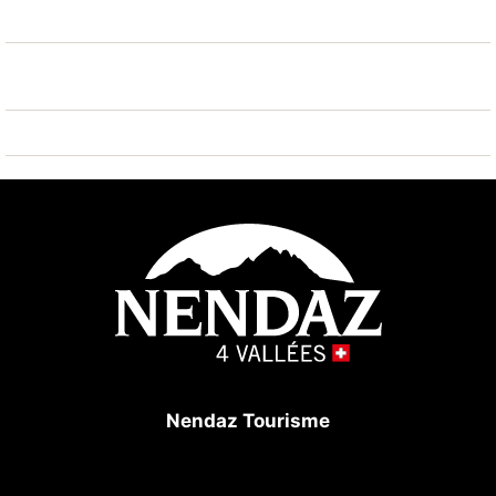
m. Les domaines skiables de renommée sont
facilement accessibles: 4 Vallées 800 m. Veuillez
noter: ski-bus gratuit. D’autres appartements sont
également proposés à la location dans cette maison
de vacances.
Nendaz Tourisme