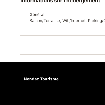
Informations sur l'hébergement
renommée sont facilement accessibles: Nend
randonnées: Randonnée Les Crêtes 100 m, Bis
bus gratuit.
Général
Balcon/Terrasse, Wifi/Internet, Parking/
Nendaz Tourisme