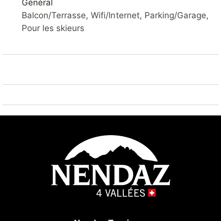
Général
Remontées mécaniques 1.8 km. Arrêt du ski-bus 600
Balcon/Terrasse, Wifi/Internet, Parking/Garage,
m. Région de randonnées: Bisses de Nendaz 600 m.
Pour les skieurs