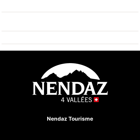
renommée sont facilement accessibles: Nendaz 4
vallées Tracouet 200 m. Veuillez noter: ascenseur
seulement jusqu'au 3ème étage. D’autres
appartements sont également proposés à la location
dans cette maison de vacances. En hiver : Après-ski
bar à 20m.
Nendaz Tourisme