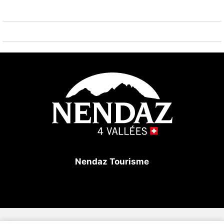
équipée (four, four micro-onde, plaques vitrocérames,
grand frigo, machine à café Nespresso) - séjour avec
coin à manger spacieux avec sortie sur le balcon Sud,
coin salon avec TV à écran plat, DVD Blu-ray, PS2
(avec jeux) et WIFI. A l'étage : 1 wc séparé avec
lavabo - 1 chambre avec 1 lit double (2 matelas) et 1
lit simple - 1 chambre à 1 lit. Lit bébé et chaise haute
à disposition dans l'appartement. Sur le palier : très
grande armoire penderie à disposition pour
l'appartement. Buanderie dans l'immeuble. A
l'extérieur : places de parc réservées à l'immeuble
selon disponibilités. Très bonne situation, à quelques
Nendaz Tourisme
minutes à pied du centre de la station et de toutes
les commodités (arrêt du bus, boulangeries, poste,
banques).