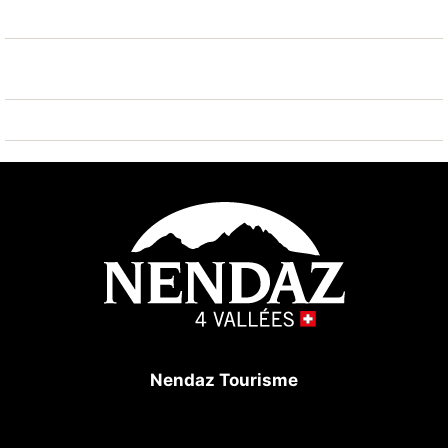
golf (18 trous) 25 km, tennis 7 km, remontées
mécaniques. École de ski, piste de luge 100 m,
patinoire 7 km. Les domaines skiables de renommée
sont facilement accessibles: 4 Vallées 100 m. Région
de randonnées: Barrage de Cleuson 5 km, Bisse de
Chervé 5 km, Bisse de Saxon 200 m.
Nendaz Tourisme