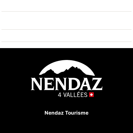
golf (18 trous) 25 km, tennis 7 km, remontées
mécaniques. École de ski, piste de luge 100 m,
patinoire 7 km. Les domaines skiables de renommée
sont facilement accessibles: 4 Vallées 100 m. Région
de randonnées: Barrage de Cleuson 5 km, Bisse de
Chervé 5 km, Bisse de Saxon 200 m.
Nendaz Tourisme