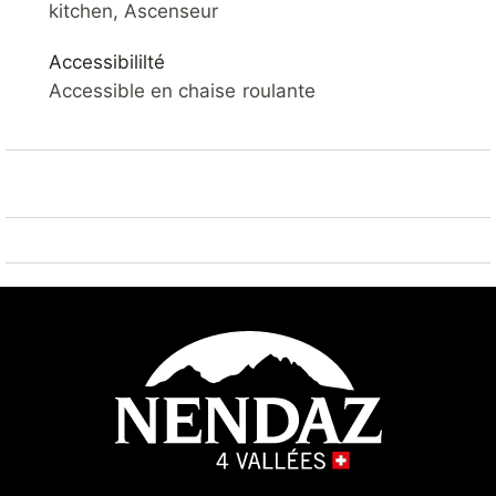
SKI IN / SKI OUT – SAUNA – PARKING – BALCON –
kitchen, Ascenseur
WIFI
Accessibililté
VOTRE LOGEMENT
Accessible en chaise roulante
Appartement confortable rénové
3* de 34 m2. Séjour avec balcon, télévision à écran
plat câblée et Wifi. Cuisine ouverte équipée avec
réfrigérateur, four micro-onde, lave-vaisselle,
cafetière.
Séjour : canapé-lit 2x 80*200
Chambre : 2x lits simples collés 90*200
Salle de bain : 1x avec baignoire et 1x WC
séparés
Salle à manger
Extérieur : balcon
Sauna : disponible dans l’immeuble (en
supplément)