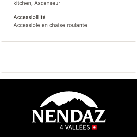
SKI IN / SKI OUT – SAUNA – VUE SUR LA VALLEE –
kitchen, Ascenseur
BALCON – WIFI
Accessibililté
VOTRE LOGEMENT
Accessible en chaise roulante
Appartement confortable
entièrement rénové en 2025 avec parquet 3* de 49
m2. Séjour avec balcon, télévision câblée équipée de
Netflix, Apple TV et Amazon Prime et Wifi. Cuisine
ouverte et appareils électroménagers neufs, équipée
avec un réfrigérateur, four micro-onde, lave-vaisselle
et cafetière.
Chambre 1 : 2x lits simples collés 90*200
Chambre 2 : 2x lits simples 90*200
Couettes en duvet, sélection d'oreillers en duvet
de canard, en mousse à mémoire de forme ou en
rembourrage synthétique disponibles
Salle de bain 1 : 1x douche et 1x toilette