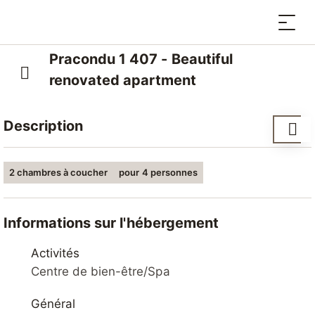
Pracondu 1 407 - Beautiful
renovated apartment
Description
PRACONDU 1 407
2 chambres à coucher
pour 4 personnes
Imaginez-vous dans cet appartement
confortable, à 200m du centre du village accessible
en funiculaire (gratuit) ou à 400m à pied et à 100
Informations sur l'hébergement
mètres de la télécabine.
Situé en Suisse, dans la station de Nendaz au cœur
Activités
des 4 Vallées, vous pouvez y séjourner jusqu’à 4
Centre de bien-être/Spa
personnes.
Général