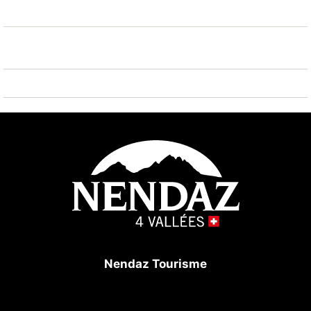
Arrêt du ski-bus 400 m. Les domaines skiables de
renommée sont facilement accessibles: Nendaz-
Tracouet 1 km. Veuillez noter: D’autres appartements
sont également proposés à la location dans cette
maison de vacances.
Nendaz Tourisme