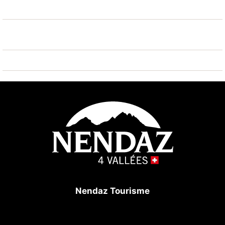
Arrêt du ski-bus 100 m, patinoire 500 m, jeux pour
enfants 700 m. Attractions à proximité: Alaïa Bay -
Surf Park 15 km, Via Ferrata du Belevedere de Nax 25
km. Les domaines skiables de renommée sont
facilement accessibles: Nendaz Tracouet 4 Vallées
300 m. Les lacs connus sont facilement accessibles:
Lac souterrain de St-Léonard 23 km. Région de
randonnées: Bisse du Milieu 50 m, Bisse Vieux 1 km.
Veuillez noter: ski-bus gratuit. D’autres appartements
sont également proposés à la location dans cette
maison de vacances. Animaux interdits dans tout
l'immeuble.
Nendaz Tourisme